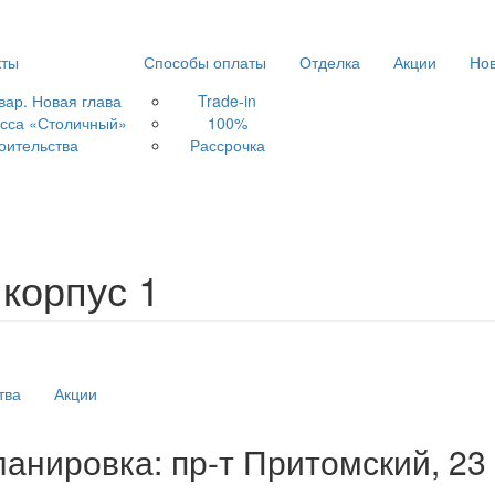
кты
Способы оплаты
Отделка
Акции
Но
вар. Новая глава
Trade-in
асса «Столичный»
100%
оительства
Рассрочка
 корпус 1
тва
Акции
анировка: пр-т Притомский, 23 