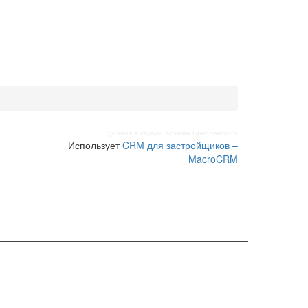
Сделано в студии Артема Бреславского
Использует
CRM для застройщиков –
MacroCRM