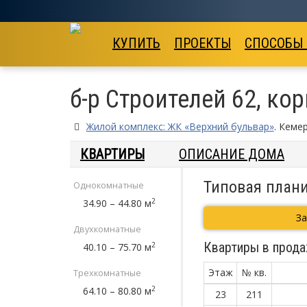
КУПИТЬ
ПРОЕКТЫ
СПОСОБЫ
б-р Строителей 62, кор
Жилой комплекс: ЖК «Верхний бульвар»
. Кеме
КВАРТИРЫ
ОПИСАНИЕ ДОМА
Типовая плани
Однокомнатные
2
34.90 – 44.80 м
З
Двухкомнатные
Квартиры в прода
2
40.10 – 75.70 м
Этаж
№ кв.
Трехкомнатные
2
64.10 – 80.80 м
23
211