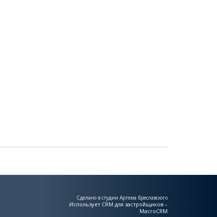
Сделано в студии Артема Бреславского
Использует
CRM для застройщиков –
MacroCRM